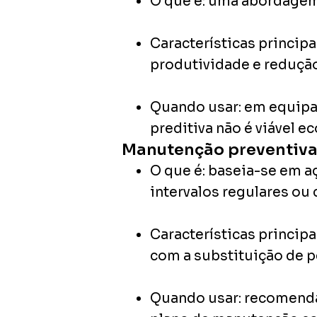
O que é:
uma abordagem r
Características principa
produtividade e redução 
Quando usar:
em equipam
preditiva não é viável 
Manutenção preventiv
O que é:
baseia-se em aç
intervalos regulares o
Características principa
com a substituição de 
Quando usar:
recomendad