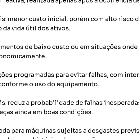
eativa, realizada apenas após a ocorrência d
is:
menor custo inicial, porém com alto risco 
da vida útil dos ativos.
entos de baixo custo ou em situações onde 
economicamente.
a
ões programadas para evitar falhas, com inte
u conforme o uso do equipamento.
is:
reduz a probabilidade de falhas inesperada
peças ainda em boas condições.
a para máquinas sujeitas a desgastes previsí