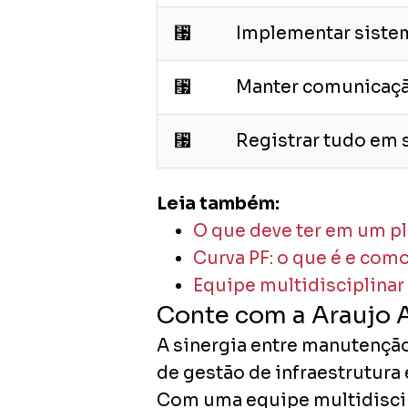
␧
Implementar siste
␧
Manter comunicação
␧
Registrar tudo em s
Leia também:
O que deve ter em um p
Curva PF: o que é e com
Equipe multidisciplinar
Conte com a Araujo 
A sinergia entre manutençã
de gestão de infraestrutura
Com uma equipe multidiscipl