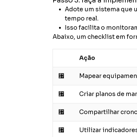
Passo 3: faça a impleme
Adote um sistema que u
tempo real.
Isso facilita o monitor
Abaixo, um checklist em form
Ação
␧
Mapear equipamento
␧
Criar planos de ma
␧
Compartilhar crono
␧
Utilizar indicadore