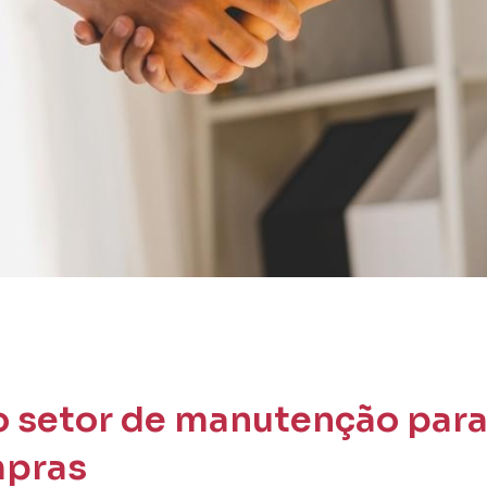
 setor de manutenção para 
mpras