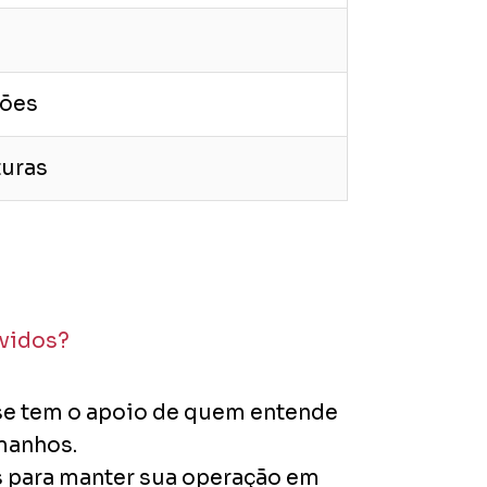
ções
turas
lvidos?
 se tem o apoio de quem entende
amanhos.
s para manter sua operação em