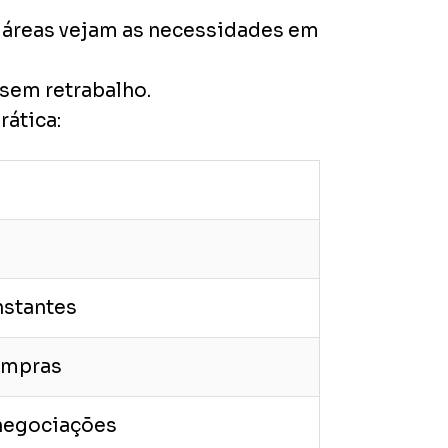
 áreas vejam as necessidades em
 sem retrabalho.
rática:
nstantes
compras
 negociações