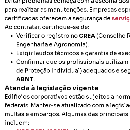
Evitar problemas começa com a escolha dos 
para realizar as manutenções. Empresas espe
certificadas oferecem a segurança de
servi
Ao contratar, certifique-se de:
Verificar o registro no
CREA
(Conselho R
Engenharia e Agronomia).
Exigir laudos técnicos e garantia de exe
Confirmar que os profissionais utilizam
de Proteção Individual) adequados e s
ABNT
.
Atenda à legislação vigente
Edifícios corporativos estão sujeitos a nor
federais. Manter-se atualizado com a legislaç
multas e embargos. Algumas das principai
incluem: