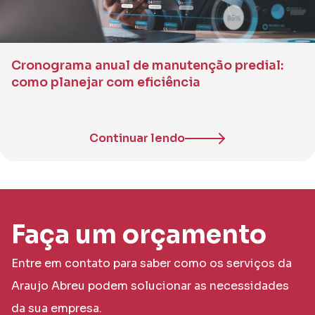
Cronograma anual de manutenção predial:
como planejar com eficiência
Continuar lendo
Faça um orçamento
Entre em contato para saber como os serviços da
Araujo Abreu podem solucionar as necessidades
da sua empresa.